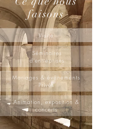
Ce que nous
faisons
Visite
Séminaires
d'entreprises
Mariages &
événements
Privés
Animation, exposition &
concerts