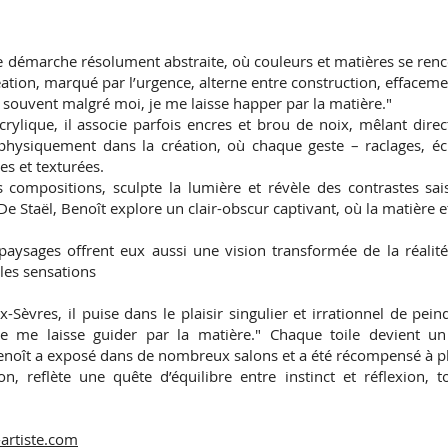
e démarche résolument abstraite, où couleurs et matières se renco
ation, marqué par l’urgence, alterne entre construction, effac
t souvent malgré moi, je me laisse happer par la matière."
acrylique, il associe parfois encres et brou de noix, mêlant direc
 physiquement dans la création, où chaque geste – raclages, é
s et texturées.
compositions, sculpte la lumière et révèle des contrastes sais
Staël, Benoît explore un clair-obscur captivant, où la matière et
 paysages offrent eux aussi une vision transformée de la réalité
les sensations
ux-Sèvres, il puise dans le plaisir singulier et irrationnel de pei
 me laisse guider par la matière." Chaque toile devient un
Benoît a exposé dans de nombreux salons et a été récompensé à pl
n, reflète une quête d’équilibre entre instinct et réflexion, 
-artiste.com